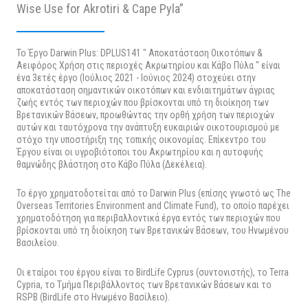
Wise Use for Akrotiri & Cape Pyla”
Το Έργο Darwin Plus: DPLUS141 " Αποκατάσταση Οικοτόπων &
Αειφόρος Χρήση στις περιοχές Ακρωτηρίου και Κάβο Πύλα " είναι
ένα 3ετές έργο (Ιούλιος 2021 - Ιούνιος 2024) στοχεύει στην
αποκατάσταση σημαντικών οικοτόπων και ενδιαιτημάτων άγριας
ζωής εντός των περιοχών που βρίσκονται υπό τη διοίκηση των
Βρετανικών Βάσεων, προωθώντας την ορθή χρήση των περιοχών
αυτών και ταυτόχρονα την ανάπτυξη ευκαιριών οικοτουρισμού με
στόχο την υποστήριξη της τοπικής οικονομίας. Επίκεντρο του
Έργου είναι οι υγροβιότοποι του Ακρωτηρίου και η αυτοφυής
θαμνώδης βλάστηση στο Κάβο Πύλα (Δεκέλεια).
Το έργο χρηματοδοτείται από το Darwin Plus (επίσης γνωστό ως The
Overseas Territories Environment and Climate Fund), το οποίο παρέχει
χρηματοδότηση για περιβαλλοντικά έργα εντός των περιοχών που
βρίσκονται υπό τη διοίκηση των Βρετανικών Βάσεων, του Ηνωμένου
Βασιλείου.
Οι εταίροι του έργου είναι το BirdLife Cyprus (συντονιστής), το Terra
Cypria, το Τμήμα Περιβάλλοντος των Βρετανικών Βάσεων και το
RSPB (BirdLife στο Ηνωμένο Βασίλειο).