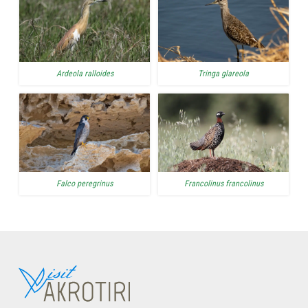
Ardeola ralloides
Tringa glareola
Falco peregrinus
Francolinus francolinus